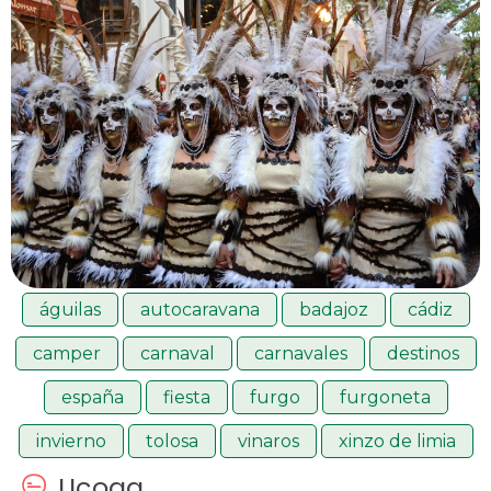
águilas
autocaravana
badajoz
cádiz
camper
carnaval
carnavales
destinos
españa
fiesta
furgo
furgoneta
invierno
tolosa
vinaros
xinzo de limia
Ucoga