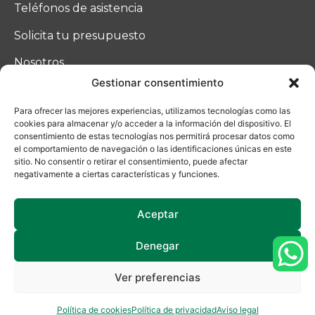
Teléfonos de asistencia
Solicita tu presupuesto
Nosotros
Gestionar consentimiento
Blog
Para ofrecer las mejores experiencias, utilizamos tecnologías como las
Contacto
cookies para almacenar y/o acceder a la información del dispositivo. El
consentimiento de estas tecnologías nos permitirá procesar datos como
el comportamiento de navegación o las identificaciones únicas en este
sitio. No consentir o retirar el consentimiento, puede afectar
negativamente a ciertas características y funciones.
Aceptar
Denegar
Ucoga © 2025
Ver preferencias
Política de privacidad
|
Aviso Legal
| Uso de cookies
¿Necesitas ayuda?
Made with ♡ by
La Ruta Roja
Política de cookies
Política de privacidad
Aviso legal