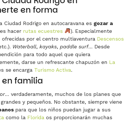
 Ciudad Rodrigo en
erte en forma
r a Ciudad Rodrigo en autocaravana es
gozar a
des hacer
rutas ecuestres
). Especialmente
 ofrecidas por el centro multiaventura
Descensos
etc.).
Waterball
,
kayaks
,
paddle surf
… Desde
endición para todo aquel que quiera
lemente, darse un refrescante chapuzón en
La
des se encarga
Turismo Activa
.
 en familia
or
… verdaderamente, muchos de los planes que
e grandes y pequeños. No obstante, siempre viene
rbanos
para que los niños puedan jugar a sus
ta
como la
Florida
os proporcionarán muchas