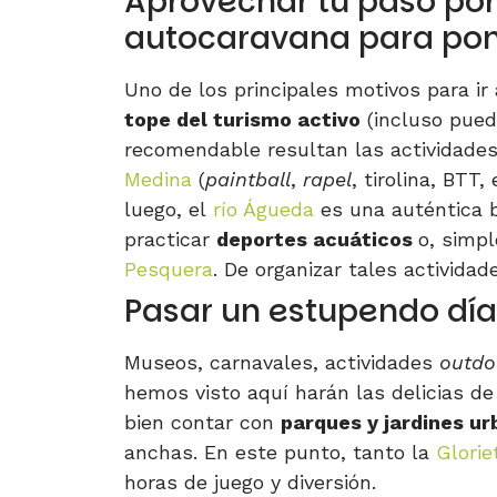
Aprovechar tu paso por
autocaravana para pon
Uno de los principales motivos para i
tope del turismo activo
(incluso pue
recomendable resultan las actividades
Medina
(
paintball
,
rapel
, tirolina, BTT, 
luego, el
río Águeda
es una auténtica b
practicar
deportes acuáticos
o, simp
Pesquera
. De organizar tales activida
Pasar un estupendo día
Museos, carnavales, actividades
outdo
hemos visto aquí harán las delicias d
bien contar con
parques y jardines u
anchas. En este punto, tanto la
Glorie
horas de juego y diversión.