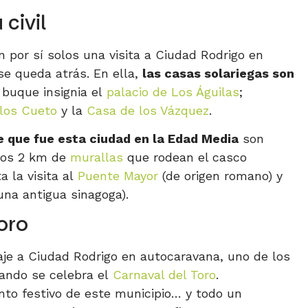
civil
ban por sí solos una visita a Ciudad Rodrigo en
 se queda atrás. En ella,
las casas solariegas son
buque insignia el
palacio de Los Águilas
;
los Cueto
y la
Casa de los Vázquez
.
e que fue esta ciudad en la Edad Media
son
los 2 km de
murallas
que rodean el casco
a la visita al
Puente Mayor
(de origen romano) y
una antigua sinagoga).
Toro
aje a Ciudad Rodrigo en autocaravana, uno de los
ando se celebra el
Carnaval del Toro
.
ento festivo de este municipio… y todo un