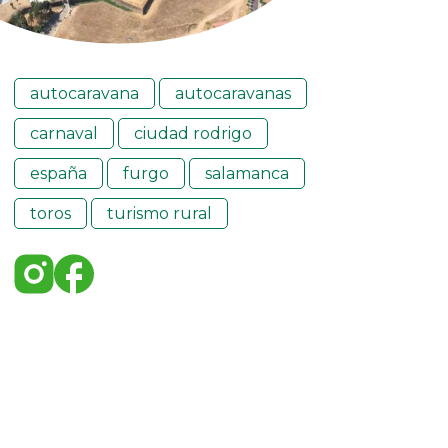
autocaravana
autocaravanas
carnaval
ciudad rodrigo
españa
furgo
salamanca
toros
turismo rural