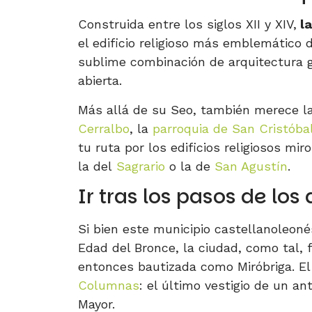
Construida entre los siglos XII y XIV,
l
el edificio religioso más emblemático 
sublime combinación de arquitectura g
abierta.
Más allá de su Seo, también merece l
Cerralbo
, la
parroquia de San Cristóba
tu ruta por los edificios religiosos mi
la del
Sagrario
o la de
San Agustín
.
Ir tras los pasos de lo
Si bien este municipio castellanoleo
Edad del Bronce, la ciudad, como tal, 
entonces bautizada como Miróbriga. El
Columnas
: el último vestigio de un a
Mayor.