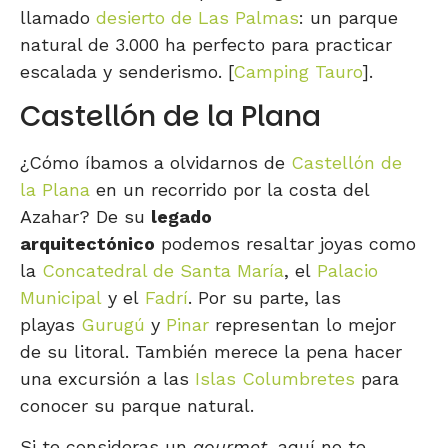
llamado
desierto de Las Palmas
: un parque
natural de 3.000 ha perfecto para practicar
escalada y senderismo. [
Camping Tauro
].
Castellón de la Plana
¿Cómo íbamos a olvidarnos de
Castellón de
la Plana
en un recorrido por la costa del
Azahar? De su
legado
arquitectónico
podemos resaltar joyas como
la
Concatedral de Santa María
, el
Palacio
Municipal
y el
Fadrí
. Por su parte, las
playas
Gurugú
y
Pinar
representan lo mejor
de su litoral. También merece la pena hacer
una excursión a las
Islas Columbretes
para
conocer su parque natural.
Si te consideras un
gourmet
, aquí no te