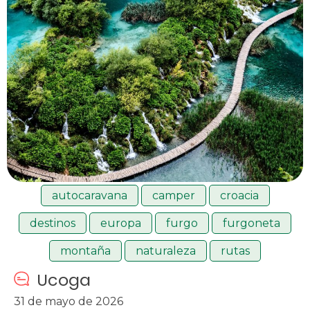
autocaravana
camper
croacia
destinos
europa
furgo
furgoneta
montaña
naturaleza
rutas
Ucoga
31 de mayo de 2026