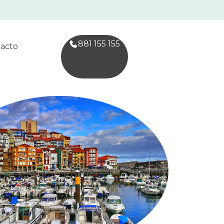
881 155 155
acto