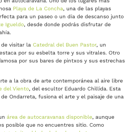
sco en autocaravana. Uno de los lugares más
amosa
Playa de La Concha
, una de las playas
ecta para un paseo o un día de descanso junto
e Igueldo
, desde donde podrás disfrutar de
ahía.
 de visitar la
Catedral del Buen Pastor
, un
estaca por su esbelta torre y sus vitrales. Otro
 famosa por sus bares de pintxos y sus estrechas
te a la obra de arte contemporánea al aire libre
e del Viento
, del escultor Eduardo Chillida. Esta
a de Ondarreta, fusiona el arte y el paisaje de una
 un
área de autocaravanas disponible
, aunque
es posible que no encuentres sitio. Como