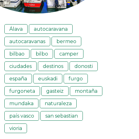
Álava
autocaravana
autocaravanas
bermeo
bilbao
bilbo
camper
ciudades
destinos
donosti
españa
euskadi
furgo
furgoneta
gasteiz
montaña
mundaka
naturaleza
país vasco
san sebastian
vioria