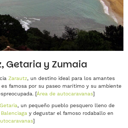
z, Getaria y Zumaia
acia
Zarautz
, un destino ideal para los amantes
tz es famosa por su paseo marítimo y su ambiente
espreocupada. [
Área de autocaravanas
]
Getaria
, un pequeño pueblo pesquero lleno de
Balenciaga
y degustar el famoso rodaballo en
autocaravanas
]