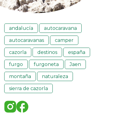
andalucía
autocaravana
autocaravanas
camper
cazorla
destinos
españa
furgo
furgoneta
Jaen
montaña
naturaleza
sierra de cazorla