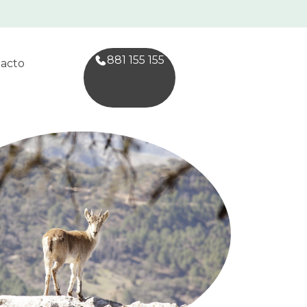
881 155 155
acto