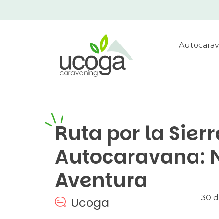
Autocarav
Ruta por la Sier
Autocaravana: N
Aventura
30 d
Ucoga