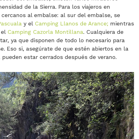
nsidad de la Sierra. Para los viajeros en
 cercanos al embalse: al sur del embalse, se
Pascuala
y el
Camping Llanos de Arance;
mientras
 el
Camping Cazorla Montillana
. Cualquiera de
tar, ya que disponen de todo lo necesario para
se. Eso si, asegúrate de que estén abiertos en la
ya pueden estar cerrados después de verano.