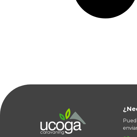
¿Ne
Puede
envia