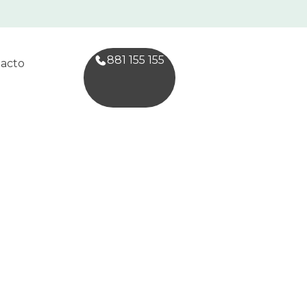
881 155 155
acto