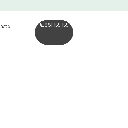
881 155 155
acto