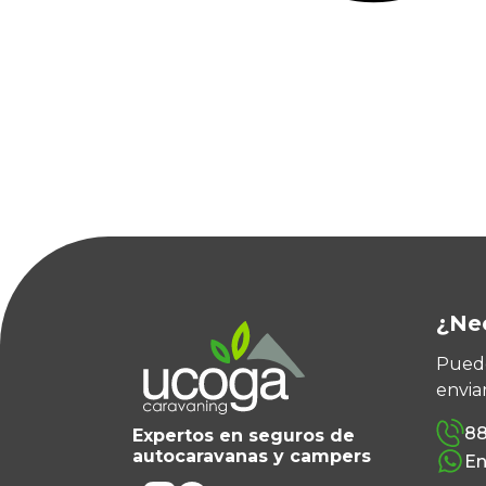
¿Ne
Puede
envia
88
Expertos en seguros de
autocaravanas y campers
En