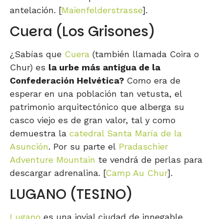
antelación. [
Maienfelderstrasse
].
Cuera (Los Grisones)
¿Sabías que
Cuera
(también llamada Coira o
Chur) es
la urbe más antigua de la
Confederación Helvética?
Como era de
esperar en una población tan vetusta, el
patrimonio arquitectónico que alberga su
casco viejo es de gran valor, tal y como
demuestra la
catedral Santa María de la
Asunción
. Por su parte el
Pradaschier
Adventure Mountain
te vendrá de perlas para
descargar adrenalina. [
Camp Au Chur
].
LUGANO (TESINO)
Lugano
es una jovial ciudad de innegable