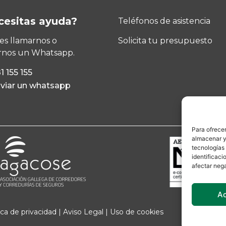
cesitas ayuda?
Teléfonos de asistencia
s llamarnos o
Solicita tu presupuesto
rnos un Whatsapp.
1 155 155
viar un whatsapp
Para ofrecer
almacenar y/
tecnologías
identificaci
afectar nega
A
ica de privacidad
|
Aviso Legal
|
Uso de cookies
¿Necesitas ayuda?