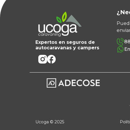
¿Ne
Puede
envia
88
Expertos en seguros de
autocaravanas y campers
En
Ucoga © 2025
Polít