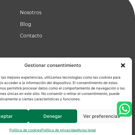
Nosotros
Blog
Contacto
Gestionar consentimiento
 las mejores experiencias, utilizamos tecnologías como las cookies para
o acceder a la información del dispositivo. El consentimiento de estas
 nos permitirá procesar datos como el comportamiento de navegación o las
ones únicas en este sitio. No consentir o retirar el consentimiento, puede
tivamente a ciertas características y funciones.
ceptar
Denegar
Ver preferencias
Made with ♡ by
La Ruta Roja
Política de cookies
Política de privacidad
Aviso legal