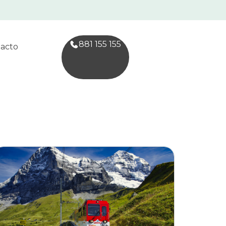
881 155 155
acto