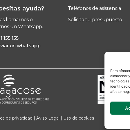
cesitas ayuda?
Teléfonos de asistencia
s llamarnos o
Solicita tu presupuesto
rnos un Whatsapp.
1 155 155
viar un whatsapp
Para ofrecer
almacenar y/
tecnologías
identificaci
afectar nega
A
ica de privacidad
|
Aviso Legal
|
Uso de cookies
¿Necesitas ayuda?