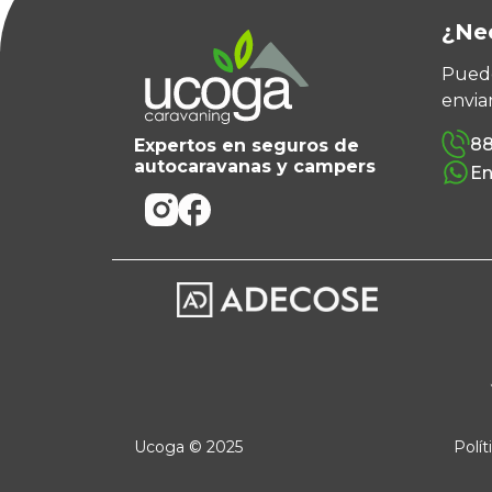
¿Ne
Puede
envia
88
Expertos en seguros de
autocaravanas y campers
En
Ucoga © 2025
Polít