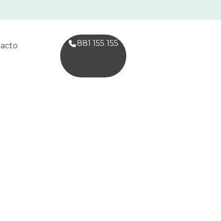
881 155 155
acto