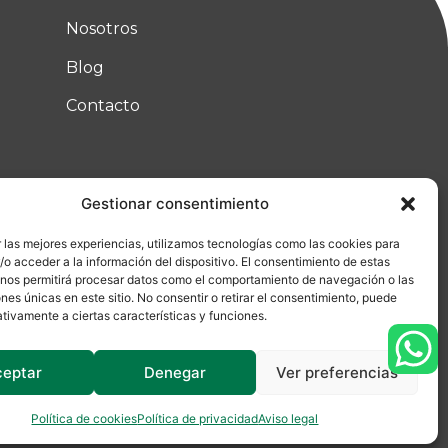
Nosotros
Blog
Contacto
Gestionar consentimiento
 las mejores experiencias, utilizamos tecnologías como las cookies para
o acceder a la información del dispositivo. El consentimiento de estas
 nos permitirá procesar datos como el comportamiento de navegación o las
ones únicas en este sitio. No consentir o retirar el consentimiento, puede
tivamente a ciertas características y funciones.
ceptar
Denegar
Ver preferencias
Made with ♡ by
La Ruta Roja
Política de cookies
Política de privacidad
Aviso legal