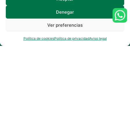
Denegar
Ver preferencias
¿Necesitas ayuda?
Política de cookies
Política de privacidad
Aviso legal
29 de mayo de 2024
Recetas y consejos para cocinar en
autocaravana
Cocinar en la autocaravana es, sin lugar a dudas,
uno de los puntos fuertes de la van life.
Piénsalo: es divertido, te da un montón de
libertad y ahorras bastante dinero en tus viajes.
¡Conviértete en el mejor chef furgonetero con
nuestros consejos y recetas!
Leer más