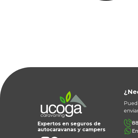
¿Ne
Puede
envia
88
Expertos en seguros de
autocaravanas y campers
En