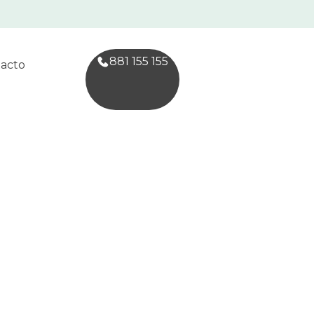
881 155 155
acto